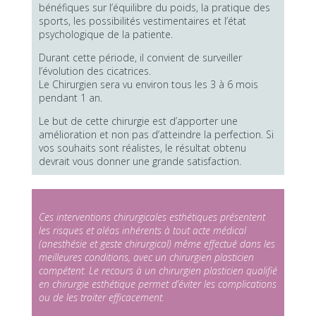
bénéfiques sur l’équilibre du poids, la pratique des
sports, les possibilités vestimentaires et l’état
psychologique de la patiente.
Durant cette période, il convient de surveiller
l’évolution des cicatrices.
Le Chirurgien sera vu environ tous les 3 à 6 mois
pendant 1 an.
Le but de cette chirurgie est d’apporter une
amélioration et non pas d’atteindre la perfection. Si
vos souhaits sont réalistes, le résultat obtenu
devrait vous donner une grande satisfaction.
Ces interventions chirurgicales esthétiques présentent
les risques et aléas inhérents à tout acte médical
(anesthésie et geste chirurgical) même effectué dans les
meilleures conditions, avec un chirurgien plasticien
compétent. Le recours à un chirurgien plasticien qualifié
en chirurgie esthétique permet d’éviter les complications
ou de les traiter efficacement.